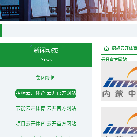
招标云开体育
新闻动态
News
云开官方网站
集团新闻
招标云开体育·云开官方网站
节能云开体育·云开官方网站
项目云开体育·云开官方网站