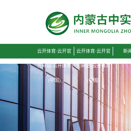
云开体育·云开官方网站
云开体育·云开官
云开体育·云开官
新
方网站-云开体育
方网站-云开体育
(中国)
(中国)