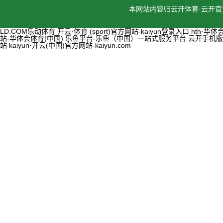
本网站内容归云开体育·云开官
LD.COM乐动体育
开云·体育 (sport)官方网站-kaiyun登录入口
hth·华体
站-华体会体育(中国)
乐鱼平台-乐鱼（中国）一站式服务平台
云开手机版a
站
kaiyun·开云(中国)官方网站-kaiyun.com