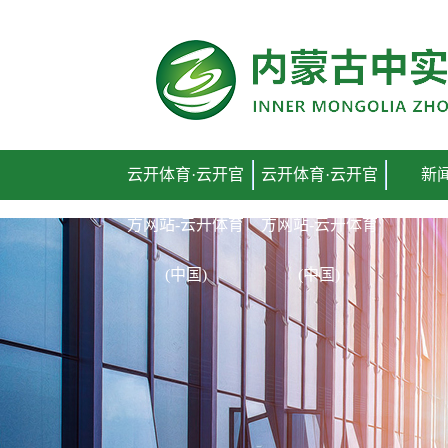
云开体育·云开官方网站
云开体育·云开官
云开体育·云开官
新
方网站-云开体育
方网站-云开体育
(中国)
(中国)