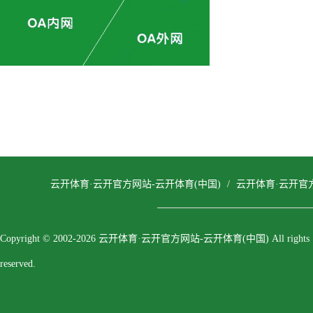
云开体育·云开官方网站-云开体育(中国)
/
云开体育·云开官
Copyright © 2002-2026 云开体育·云开官方网站-云开体育(中国) All rights
reserved.