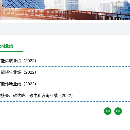
公司业绩
节能验收业绩（2022）
节能报告业绩（2022）
节能诊断业绩（2022）
碳核查、碳达峰、碳中和咨询业绩（2022）
<<
>>