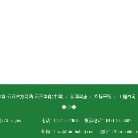
育·云开官方网站-云开体育(中国)
/
新闻动态
/
招标采购
/
工程咨询
ll rights
电话：0471-5223613 投诉电话：0471-5223607
邮箱：imzs@foto-bohinj.com 网址：//foto-bohinj.c