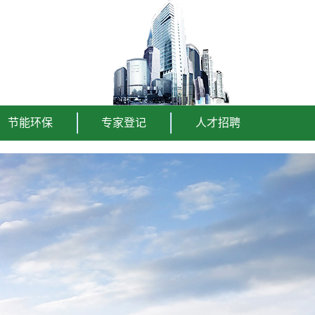
节能环保
专家登记
人才招聘