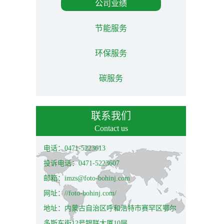
公司业绩
节能服务
环保服务
碳服务
联系我们
Contact us
电话：0471-5223613
投诉电话：0471-5223607
邮箱：imzs@foto-bohinj.com
网址：//foto-bohinj.com/
地址：内蒙古自治区呼和浩特市赛罕区鄂尔
多斯东街12号银联大厦10层