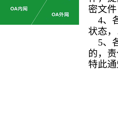
密文件
4、
状态，
5、
的，责
特此通