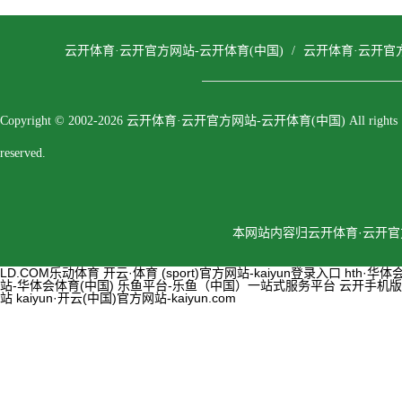
云开体育·云开官方网站-云开体育(中国)
/
云开体育·云开官
Copyright © 2002-2026 云开体育·云开官方网站-云开体育(中国) All rights
reserved.
本网站内容归云开体育·云开官
LD.COM乐动体育
开云·体育 (sport)官方网站-kaiyun登录入口
hth·华体
站-华体会体育(中国)
乐鱼平台-乐鱼（中国）一站式服务平台
云开手机版a
站
kaiyun·开云(中国)官方网站-kaiyun.com