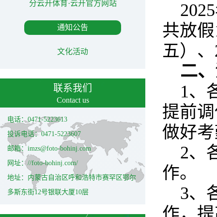
分云开体育·云开官方网站
20
共放假
通知公告
五）、
文化活动
二、
1、
联系我们
Contact us
提前调
电话：0471-5223613
做好考
投诉电话：0471-5223607
2、
邮箱：imzs@foto-bohinj.com
网址：//foto-bohinj.com/
作。
地址：内蒙古自治区呼和浩特市赛罕区鄂尔
3、
多斯东街12号银联大厦10层
作，提