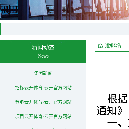
通知公告
新闻动态
News
集团新闻
招标云开体育·云开官方网站
根据
节能云开体育·云开官方网站
通知》
项目云开体育·云开官方网站
一、