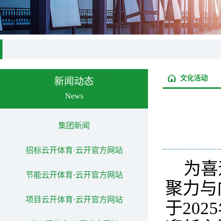
文化活动
新闻动态
News
集团新闻
招标云开体育·云开官方网站
为喜
节能云开体育·云开官方网站
聚力与
项目云开体育·云开官方网站
于20