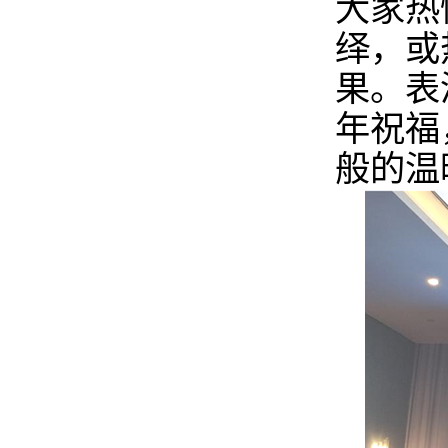
大家热
绎，或
果。表
年祝福
般的温