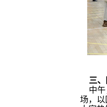
三、
中午
场，以