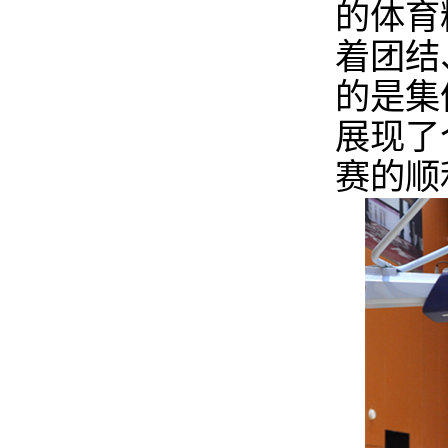
的体育
着团结
的是集
展现了
赛的顺