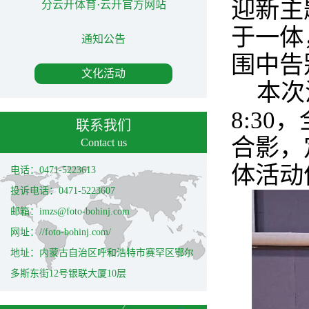
迎新主
分云开体育·云开官方网站
于一体
通知公告
围中告
文化活动
本次
8:3
联系我们
合影，
Contact us
体活动
电话：0471-5223613
投诉电话：0471-5223607
邮箱：imzs@foto-bohinj.com
网址：//foto-bohinj.com/
地址：内蒙古自治区呼和浩特市赛罕区鄂尔
多斯东街12号银联大厦10层