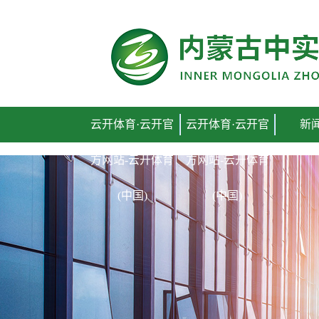
云开体育·云开官方网站
云开体育·云开官
云开体育·云开官
新
方网站-云开体育
方网站-云开体育
(中国)
(中国)