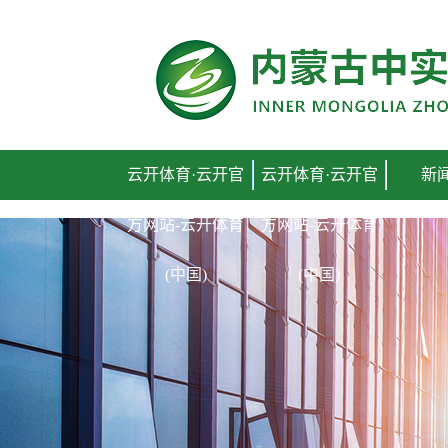
云开体育·云开官方网站
云开体育·云开官
云开体育·云开官
新
方网站-云开体育
方网站-云开体育
(中国)
(中国)