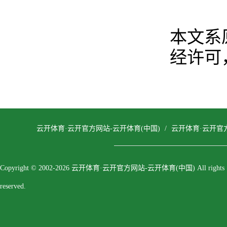
本文系
经许可
云开体育·云开官方网站-云开体育(中国)
/
云开体育·云开官
Copyright © 2002-2026 云开体育·云开官方网站-云开体育(中国) All rights
reserved.