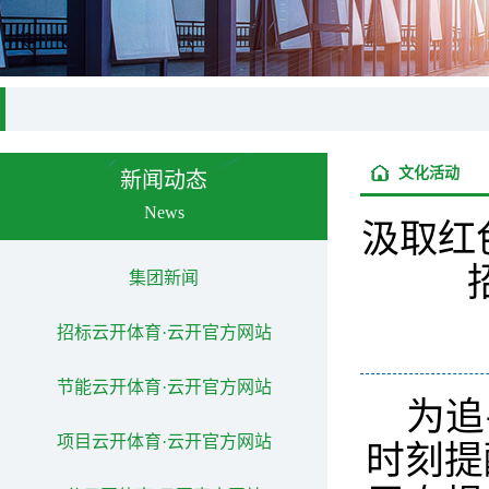
文化活动
新闻动态
News
汲取红
集团新闻
招标云开体育·云开官方网站
节能云开体育·云开官方网站
为追
项目云开体育·云开官方网站
时刻提