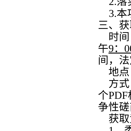
2.
落
3.
本
三、获
时间
午
9：0
间，法
地点
方式
个PDF
争性磋
获取
1
、