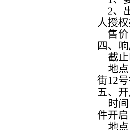
2
、
人授权
售价
四、响
截止
地点
街12
五、开
时间
件开启
地点