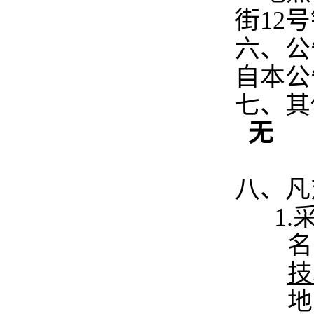
街12
六、公
自本公
七、其
无
八、凡
1.
名
技
地