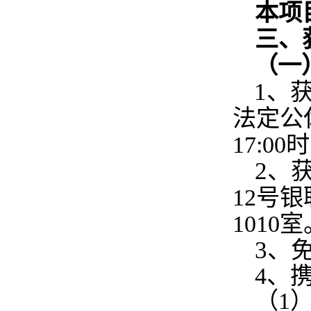
本项
三、
（一
1
、获
法定公休
17:0
2
、
12号银
1010
3
、
4、
（1