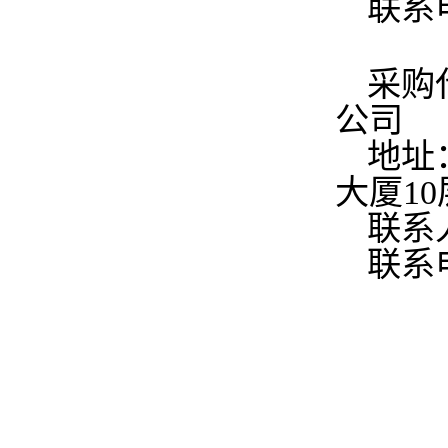
联系电
采购
公司
地址
大厦10
联系
联系电