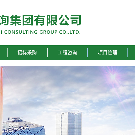
招标采购
工程咨询
项目管理