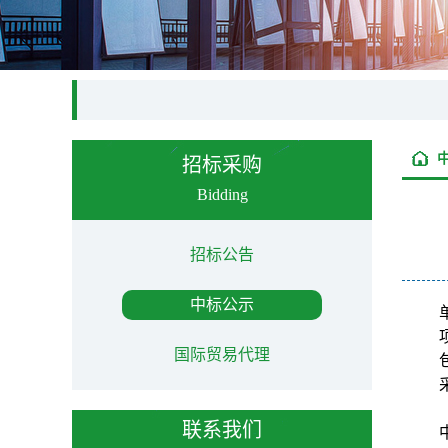
招标采购
Bidding
招标公告
中标公示
国际贸易代理
联系我们