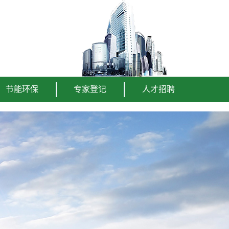
节能环保
专家登记
人才招聘