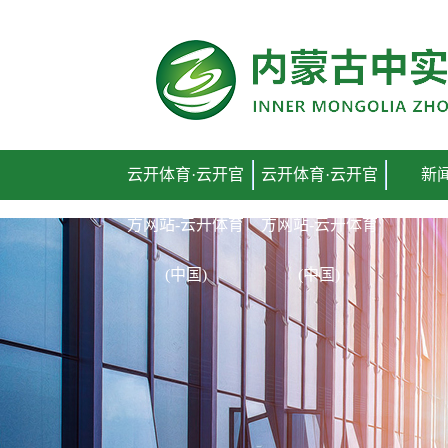
云开体育·云开官方网站
云开体育·云开官
云开体育·云开官
新
方网站-云开体育
方网站-云开体育
(中国)
(中国)