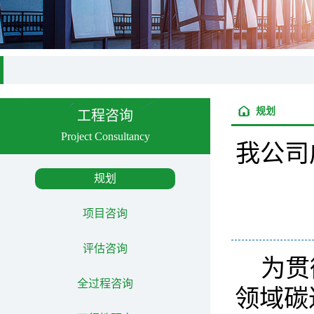
规划
工程咨询
Project Consultancy
我公司
规划
项目咨询
评估咨询
为贯
全过程咨询
领域碳