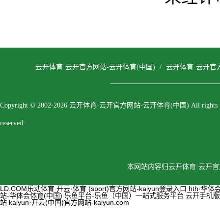
云开体育·云开官方网站-云开体育(中国)
/
云开体育·云开官
Copyright © 2002-2026 云开体育·云开官方网站-云开体育(中国) All rights
reserved.
本网站内容归云开体育·云开官
LD.COM乐动体育
开云·体育 (sport)官方网站-kaiyun登录入口
hth·华体
站-华体会体育(中国)
乐鱼平台-乐鱼（中国）一站式服务平台
云开手机版a
站
kaiyun·开云(中国)官方网站-kaiyun.com