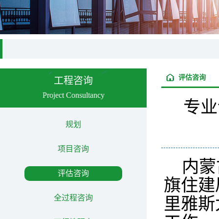
评估咨询
工程咨询
Project Consultancy
专业
规划
项目咨询
内蒙
评估咨询
旗住建
全过程咨询
里雅斯