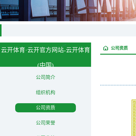
公司资质
云开体育·云开官方网站-云开体育
(中国)
About us
公司简介
组织机构
公司资质
公司荣誉