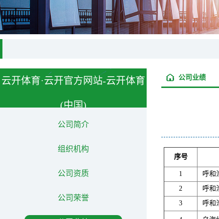
公司业绩
云开体育·云开官方网站-云开体育
(中国)
About us
公司简介
组织机构
序号
公司资质
1
呼和
2
呼和
公司荣誉
3
呼和