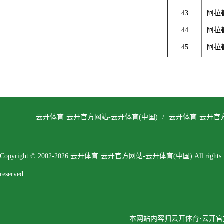
43
阿拉
44
阿拉
45
阿拉
云开体育·云开官方网站-云开体育(中国)
/
云开体育·云开官
Copyright © 2002-2026 云开体育·云开官方网站-云开体育(中国) All rights
reserved.
本网站内容归云开体育·云开官